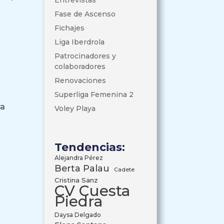
Entrevistas
Fase de Ascenso
Fichajes
Liga Iberdrola
Patrocinadores y
colaboradores
Renovaciones
Superliga Femenina 2
ra
Voley Playa
n
Tendencias:
Alejandra Pérez
Berta Palau
Cadete
Cristina Sanz
CV Cuesta
Piedra
Daysa Delgado