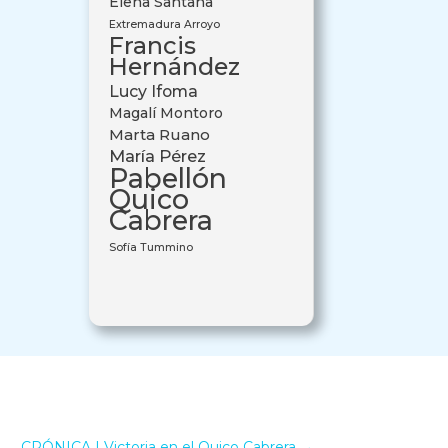
Elena Santana
Extremadura Arroyo
Francis
Hernández
Lucy Ifoma
Magalí Montoro
Marta Ruano
María Pérez
Pabellón
Quico
Cabrera
Sofía Tummino
CRÓNICA | Victoria en el Quico Cabrera
→